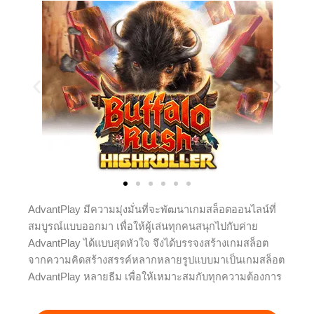
AdvantPlay มีความมุ่งมั่นที่จะพัฒนาเกมสล็อตออนไลน์ที่
สมบูรณ์แบบออกมา เพื่อให้ผู้เล่นทุกคนสนุกไปกับค่าย
AdvantPlay ได้แบบสุดหัวใจ จึงได้บรรจงสร้างเกมสล็อต
จากความคิดสร้างสรรค์หลากหลายรูปแบบมาเป็นเกมสล็อต
AdvantPlay หลายธีม เพื่อให้เหมาะสมกับทุกความต้องการ